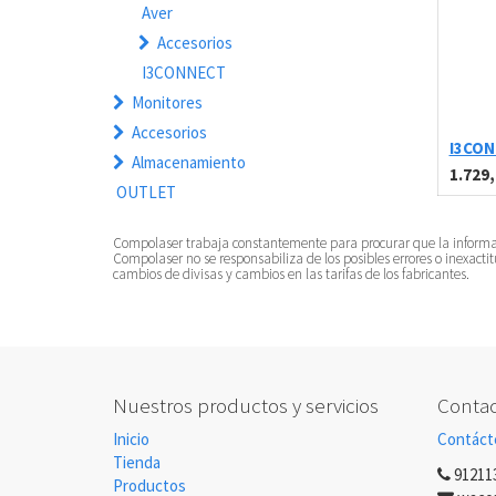
Aver
Accesorios
I3CONNECT
Monitores
Accesorios
I3CONN
Almacenamiento
1.729
OUTLET
Compolaser trabaja constantemente para procurar que la información
Compolaser no se responsabiliza de los posibles errores o inexacti
cambios de divisas y cambios en las tarifas de los fabricantes.
Nuestros productos y servicios
Contac
Inicio
Contáct
Tienda
91211
Productos