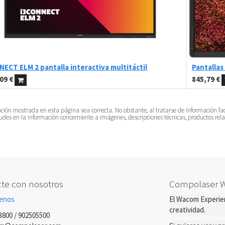
ECT ELM 2 pantalla interactiva multitáctil
Pantallas
,09
€
845,79
€
 mostrada en esta página sea correcta. No obstante, al tratarse de información facili
tudes en la información concerniente a imágenes, descripciones técnicas, productos rela
te con nosotros
Compolaser 
enos
El Wacom Experien
creatividad.
3800 / 902505500