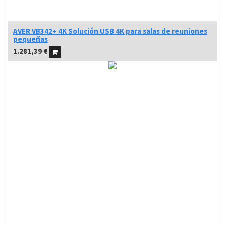
AVER VB342+ 4K Solución USB 4K para salas de reuniones
pequeñas
1.281,39
€