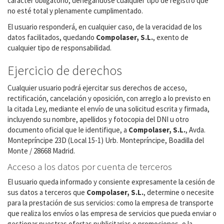
carácter obligatorio, denegándose cualquier tipo de registro que
no esté total y plenamente cumplimentado.
El usuario responderá, en cualquier caso, de la veracidad de los
datos facilitados, quedando
Compolaser, S.L.
, exento de
cualquier tipo de responsabilidad.
Ejercicio de derechos
Cualquier usuario podrá ejercitar sus derechos de acceso,
rectificación, cancelación y oposición, con arreglo a lo previsto en
la citada Ley, mediante el envío de una solicitud escrita y firmada,
incluyendo su nombre, apellidos y fotocopia del DNI u otro
documento oficial que le identifique, a
Compolaser, S.L.
, Avda.
Montepríncipe 23D (Local 15-1) Urb. Montepríncipe, Boadilla del
Monte / 28668 Madrid.
Acceso a los datos por cuenta de terceros
El usuario queda informado y consiente expresamente la cesión de
sus datos a terceros que
Compolaser
, S.L.
, determine o necesite
para la prestación de sus servicios: como la empresa de transporte
que realiza los envíos o las empresa de servicios que pueda enviar o
gestionar nuestras ofertas publicitarias o promociones, o la