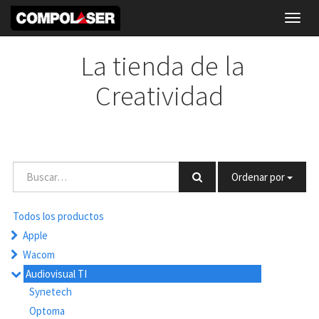
Toggl
navig
La tienda de la
Creatividad
Ordenar por
Todos los productos
Apple
Wacom
Audiovisual TI
Synetech
Optoma