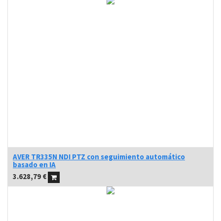
AVER TR335N NDI PTZ con seguimiento automático
basado en IA
3.628,79
€