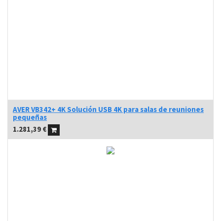
AVER VB342+ 4K Solución USB 4K para salas de reuniones
pequeñas
1.281,39
€