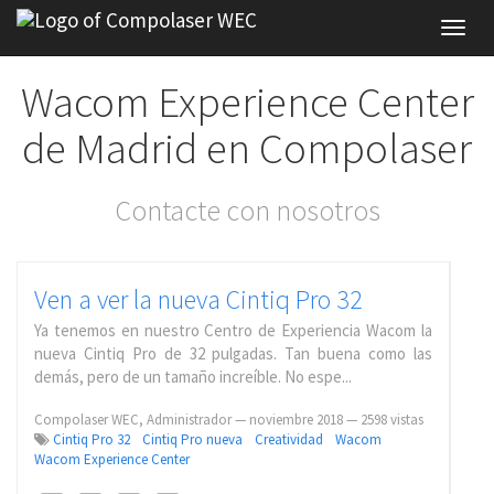
Toggl
navig
Wacom Experience Center
de Madrid en Compolaser
Contacte con nosotros
Ven a ver la nueva Cintiq Pro 32
Ya tenemos en nuestro Centro de Experiencia Wacom la
nueva Cintiq Pro de 32 pulgadas. Tan buena como las
demás, pero de un tamaño increíble. No espe...
Compolaser WEC, Administrador
—
noviembre 2018
— 2598 vistas
Cintiq Pro 32
Cintiq Pro nueva
Creatividad
Wacom
Wacom Experience Center