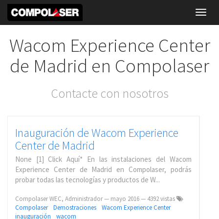
Toggl
navig
Wacom Experience Center
de Madrid en Compolaser
Contacte con nosotros
Inauguración de Wacom Experience
Center de Madrid
None [1] Click Aquí* En las instalaciones del Wacom
Experience Center de Madrid en Compolaser, podrás
probar todas las tecnologías y productos de W...
Compolaser WEC, Administrador
—
mayo 2016
— 4392 vistas
Compolaser
Demostraciones
Wacom Experience Center
inauguración
wacom