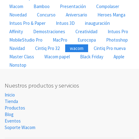
Wacom
Bamboo
Presentación
Compolaser
Novedad
Concurso
Aniversario
Heroes Manga
Intuos Pro & Paper
Intuos 3D
inauguración
Affinity
Demostraciones
Creatividad
Intuos Pro
MobileStudio Pro
MacPro
Eurocopa
Photoshop
Navidad
Cintiq Pro 32
wacom
Cintiq Pro nueva
Master Class
Wacom papel
Black Friday
Apple
Nonstop
Nuestros productos y servicios
Inicio
Tienda
Productos
Blog
Eventos
Soporte Wacom