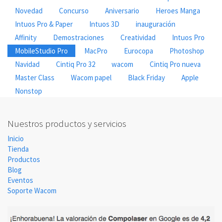
Novedad
Concurso
Aniversario
Heroes Manga
Intuos Pro & Paper
Intuos 3D
inauguración
Affinity
Demostraciones
Creatividad
Intuos Pro
MobileStudio Pro
MacPro
Eurocopa
Photoshop
Navidad
Cintiq Pro 32
wacom
Cintiq Pro nueva
Master Class
Wacom papel
Black Friday
Apple
Nonstop
Nuestros productos y servicios
Inicio
Tienda
Productos
Blog
Eventos
Soporte Wacom