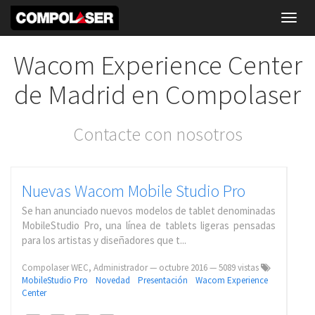
Toggl
navig
Wacom Experience Center
de Madrid en Compolaser
Contacte con nosotros
Nuevas Wacom Mobile Studio Pro
Se han anunciado nuevos modelos de tablet denominadas
MobileStudio Pro, una línea de tablets ligeras pensadas
para los artistas y diseñadores que t...
Compolaser WEC, Administrador
—
octubre 2016
— 5089 vistas
MobileStudio Pro
Novedad
Presentación
Wacom Experience
Center