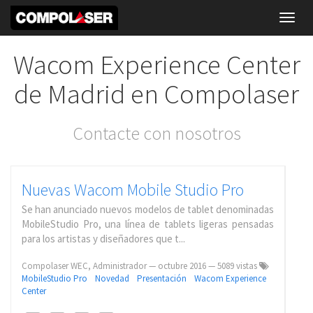
Toggl
navig
Wacom Experience Center
de Madrid en Compolaser
Contacte con nosotros
Nuevas Wacom Mobile Studio Pro
Se han anunciado nuevos modelos de tablet denominadas
MobileStudio Pro, una línea de tablets ligeras pensadas
para los artistas y diseñadores que t...
Compolaser WEC, Administrador
—
octubre 2016
— 5089 vistas
MobileStudio Pro
Novedad
Presentación
Wacom Experience
Center