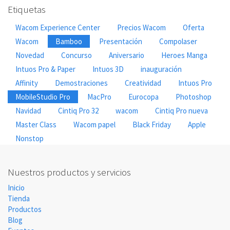
Etiquetas
Wacom Experience Center
Precios Wacom
Oferta
Wacom
Bamboo
Presentación
Compolaser
Novedad
Concurso
Aniversario
Heroes Manga
Intuos Pro & Paper
Intuos 3D
inauguración
Affinity
Demostraciones
Creatividad
Intuos Pro
MobileStudio Pro
MacPro
Eurocopa
Photoshop
Navidad
Cintiq Pro 32
wacom
Cintiq Pro nueva
Master Class
Wacom papel
Black Friday
Apple
Nonstop
Nuestros productos y servicios
Inicio
Tienda
Productos
Blog