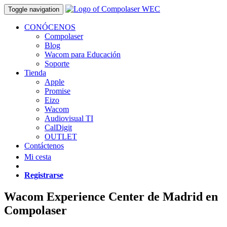
Toggle navigation
CONÓCENOS
Compolaser
Blog
Wacom para Educación
Soporte
Tienda
Apple
Promise
Eizo
Wacom
Audiovisual TI
CalDigit
OUTLET
Contáctenos
Mi cesta
Registrarse
Wacom Experience Center de Madrid en
Compolaser