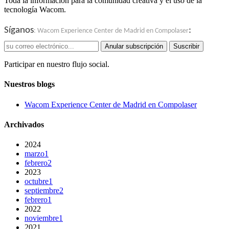
Toda la información para la comunidad creativa y el uso de la
tecnología Wacom.
Síganos
:
: Wacom Experience Center de Madrid en Compolaser
Anular subscripción
Suscribir
Participar en nuestro flujo social.
Nuestros blogs
Wacom Experience Center de Madrid en Compolaser
Archivados
2024
marzo
1
febrero
2
2023
octubre
1
septiembre
2
febrero
1
2022
noviembre
1
2021