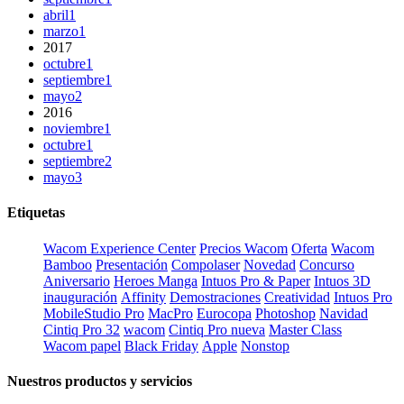
abril
1
marzo
1
2017
octubre
1
septiembre
1
mayo
2
2016
noviembre
1
octubre
1
septiembre
2
mayo
3
Etiquetas
Wacom Experience Center
Precios Wacom
Oferta
Wacom
Bamboo
Presentación
Compolaser
Novedad
Concurso
Aniversario
Heroes Manga
Intuos Pro & Paper
Intuos 3D
inauguración
Affinity
Demostraciones
Creatividad
Intuos Pro
MobileStudio Pro
MacPro
Eurocopa
Photoshop
Navidad
Cintiq Pro 32
wacom
Cintiq Pro nueva
Master Class
Wacom papel
Black Friday
Apple
Nonstop
Nuestros productos y servicios