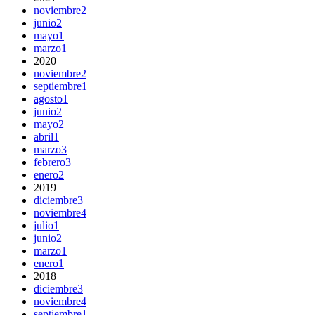
noviembre
2
junio
2
mayo
1
marzo
1
2020
noviembre
2
septiembre
1
agosto
1
junio
2
mayo
2
abril
1
marzo
3
febrero
3
enero
2
2019
diciembre
3
noviembre
4
julio
1
junio
2
marzo
1
enero
1
2018
diciembre
3
noviembre
4
septiembre
1