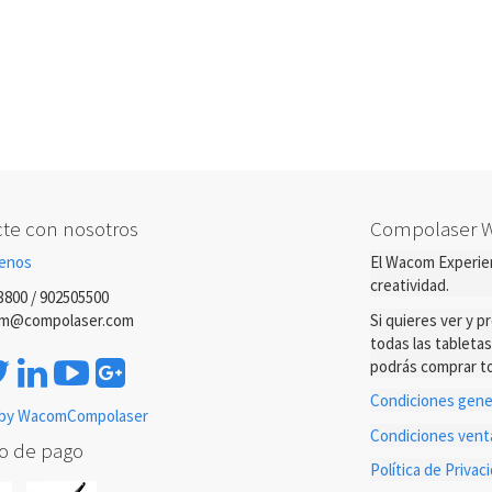
te con nosotros
Compolaser 
enos
El Wacom Experien
creatividad.
3800 / 902505500
m@compolaser.com
Si quieres ver y 
todas las tableta
podrás comprar to
Condiciones gener
by WacomCompolaser
Condiciones ven
o de pago
Política de Priva