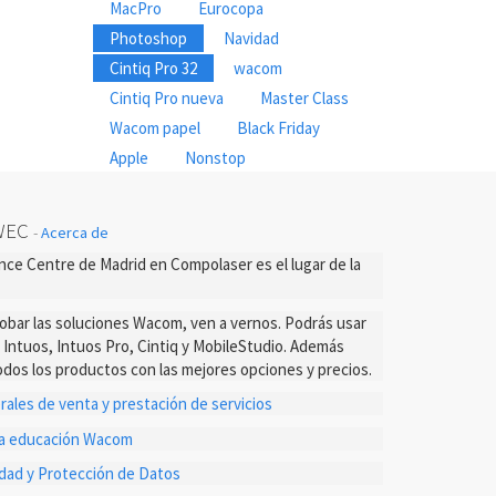
MacPro
Eurocopa
Photoshop
Navidad
Cintiq Pro 32
wacom
Cintiq Pro nueva
Master Class
Wacom papel
Black Friday
Apple
Nonstop
WEC
-
Acerca de
ce Centre de Madrid en Compolaser es el lugar de la
probar las soluciones Wacom, ven a vernos. Podrás usar
s Intuos, Intuos Pro, Cintiq y MobileStudio. Además
dos los productos con las mejores opciones y precios.
ales de venta y prestación de servicios
ta educación Wacom
cidad y Protección de Datos