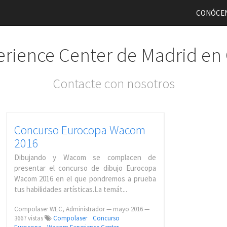
CONÓCE
rience Center de Madrid en
Contacte con nosotros
Concurso Eurocopa Wacom
2016
Dibujando y Wacom se complacen de
presentar el concurso de dibujo Eurocopa
Wacom 2016 en el que pondremos a prueba
tus habilidades artísticas.La temát...
Compolaser WEC, Administrador
—
mayo 2016
—
3667 vistas
Compolaser
Concurso