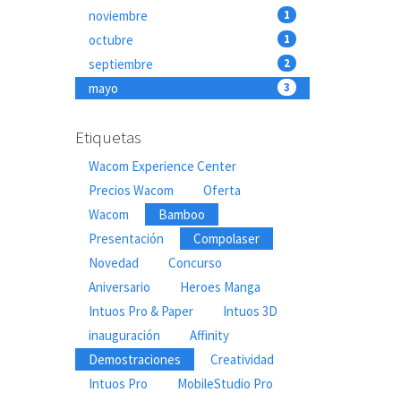
noviembre
1
octubre
1
septiembre
2
mayo
3
Etiquetas
Wacom Experience Center
Precios Wacom
Oferta
Wacom
Bamboo
Presentación
Compolaser
Novedad
Concurso
Aniversario
Heroes Manga
Intuos Pro & Paper
Intuos 3D
inauguración
Affinity
Demostraciones
Creatividad
Intuos Pro
MobileStudio Pro