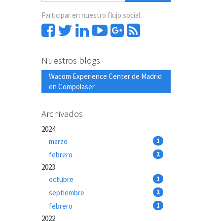
Participar en nuestro flujo social.
Nuestros blogs
Wacom Experience Center de Madrid
en Compolaser
Archivados
2024
marzo
1
febrero
2
2023
octubre
1
septiembre
2
febrero
1
2022