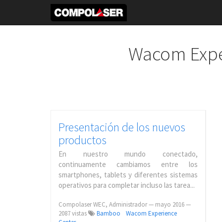
Wacom Expe
Presentación de los nuevos
productos
En nuestro mundo conectado,
continuamente cambiamos entre los
smartphones, tablets y diferentes sistemas
operativos para completar incluso las tarea...
Compolaser WEC, Administrador
—
mayo 2016
—
2087 vistas
Bamboo
Wacom Experience