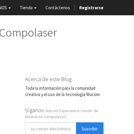
NOS
Tienda
Contáctenos
Registrarse
 Compolaser
Acerca de este Blog
Toda la información para la comunidad
creativa y el uso de la tecnología Wacom.
Síganos
: Wacom Experience Center de
:
Madrid en Compolaser
Suscribir