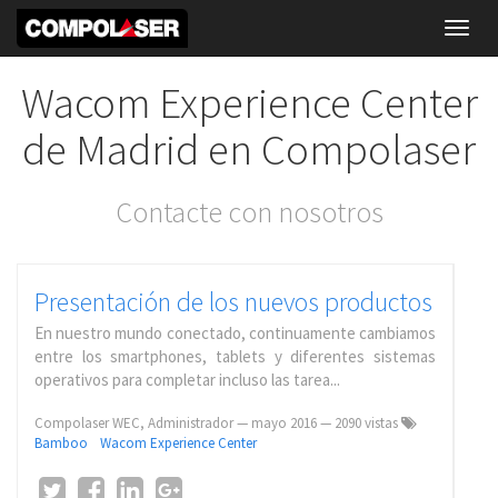
Toggl
navig
Wacom Experience Center
de Madrid en Compolaser
Contacte con nosotros
Presentación de los nuevos productos
En nuestro mundo conectado, continuamente cambiamos
entre los smartphones, tablets y diferentes sistemas
operativos para completar incluso las tarea...
Compolaser WEC, Administrador
—
mayo 2016
— 2090 vistas
Bamboo
Wacom Experience Center