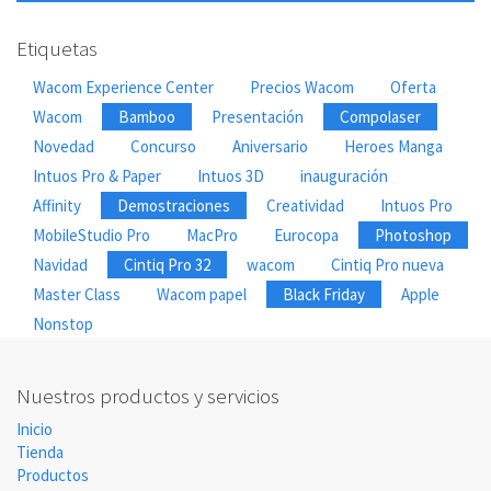
Etiquetas
Wacom Experience Center
Precios Wacom
Oferta
Wacom
Bamboo
Presentación
Compolaser
Novedad
Concurso
Aniversario
Heroes Manga
Intuos Pro & Paper
Intuos 3D
inauguración
Affinity
Demostraciones
Creatividad
Intuos Pro
MobileStudio Pro
MacPro
Eurocopa
Photoshop
Navidad
Cintiq Pro 32
wacom
Cintiq Pro nueva
Master Class
Wacom papel
Black Friday
Apple
Nonstop
Nuestros productos y servicios
Inicio
Tienda
Productos