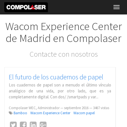
Toggl
navig
Wacom Experience Center
de Madrid en Compolaser
Contacte con nosotros
El futuro de los cuadernos de papel
Los cuadernos de papel son a menudo el último vínculo
analógico de una vida, por otro lado, que es ya
completamente digital. Con dos/ /smartpads y var...
Compolaser WEC, Administrador
—
septiembre 2016
— 3467 vistas
Bamboo
Wacom Experience Center
Wacom papel