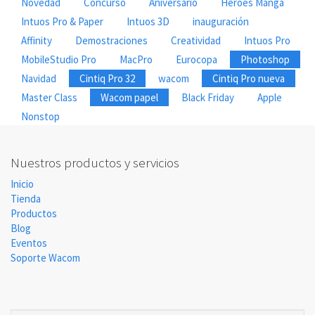
Novedad
Concurso
Aniversario
Heroes Manga
Intuos Pro & Paper
Intuos 3D
inauguración
Affinity
Demostraciones
Creatividad
Intuos Pro
MobileStudio Pro
MacPro
Eurocopa
Photoshop
Navidad
Cintiq Pro 32
wacom
Cintiq Pro nueva
Master Class
Wacom papel
Black Friday
Apple
Nonstop
Nuestros productos y servicios
Inicio
Tienda
Productos
Blog
Eventos
Soporte Wacom