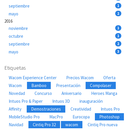
septiembre
1
mayo
2
2016
noviembre
1
octubre
1
septiembre
2
mayo
3
Etiquetas
Wacom Experience Center
Precios Wacom
Oferta
Wacom
Bamboo
Presentación
Compolaser
Novedad
Concurso
Aniversario
Heroes Manga
Intuos Pro & Paper
Intuos 3D
inauguración
Affinity
Demostraciones
Creatividad
Intuos Pro
MobileStudio Pro
MacPro
Eurocopa
Photoshop
Navidad
Cintiq Pro 32
wacom
Cintiq Pro nueva