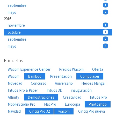
septiembre
1
mayo
2
2016
noviembre
1
octubre
1
septiembre
2
mayo
3
Etiquetas
Wacom Experience Center
Precios Wacom
Oferta
Wacom
Bamboo
Presentación
Compolaser
Novedad
Concurso
Aniversario
Heroes Manga
Intuos Pro & Paper
Intuos 3D
inauguración
Affinity
Demostraciones
Creatividad
Intuos Pro
MobileStudio Pro
MacPro
Eurocopa
Photoshop
Navidad
Cintiq Pro 32
wacom
Cintiq Pro nueva