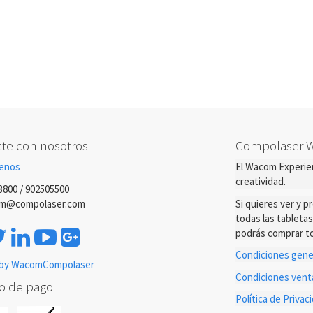
te con nosotros
Compolaser 
enos
El Wacom Experien
creatividad.
3800 / 902505500
m@compolaser.com
Si quieres ver y 
todas las tableta
podrás comprar to
Condiciones gener
by WacomCompolaser
Condiciones ven
o de pago
Política de Priva