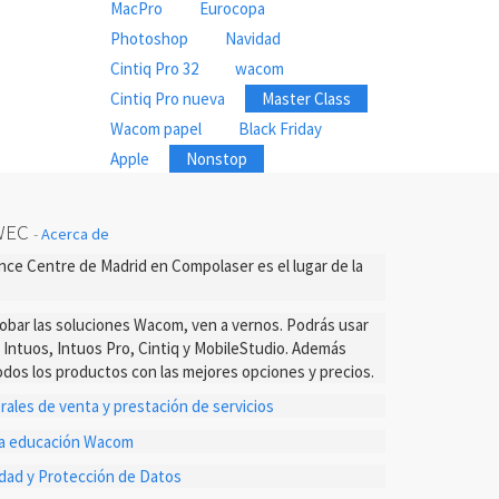
MacPro
Eurocopa
Photoshop
Navidad
Cintiq Pro 32
wacom
Cintiq Pro nueva
Master Class
Wacom papel
Black Friday
Apple
Nonstop
WEC
-
Acerca de
ce Centre de Madrid en Compolaser es el lugar de la
probar las soluciones Wacom, ven a vernos. Podrás usar
s Intuos, Intuos Pro, Cintiq y MobileStudio. Además
dos los productos con las mejores opciones y precios.
ales de venta y prestación de servicios
ta educación Wacom
cidad y Protección de Datos