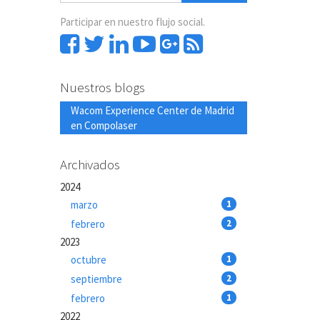
Participar en nuestro flujo social.
Nuestros blogs
Wacom Experience Center de Madrid
en Compolaser
Archivados
2024
marzo
1
febrero
2
2023
octubre
1
septiembre
2
febrero
1
2022