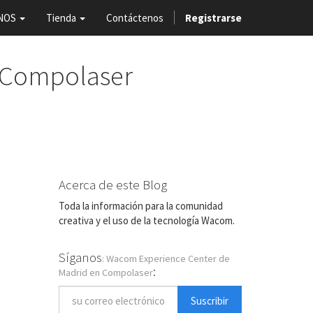
NOS
Tienda
Contáctenos
Registrarse
 Compolaser
Acerca de este Blog
Toda la información para la comunidad
creativa y el uso de la tecnología Wacom.
Síganos
: Wacom Experience Center de
:
Madrid en Compolaser
Suscribir