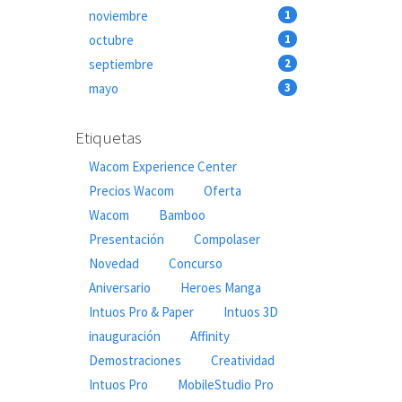
noviembre
1
octubre
1
septiembre
2
mayo
3
Etiquetas
Wacom Experience Center
Precios Wacom
Oferta
Wacom
Bamboo
Presentación
Compolaser
Novedad
Concurso
Aniversario
Heroes Manga
Intuos Pro & Paper
Intuos 3D
inauguración
Affinity
Demostraciones
Creatividad
Intuos Pro
MobileStudio Pro