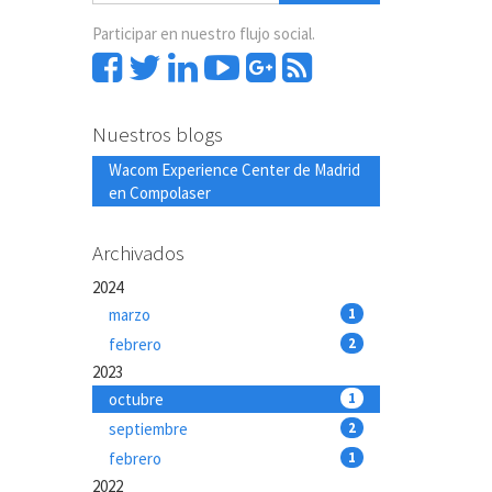
Participar en nuestro flujo social.
Nuestros blogs
Wacom Experience Center de Madrid
en Compolaser
Archivados
2024
marzo
1
febrero
2
2023
octubre
1
septiembre
2
febrero
1
2022