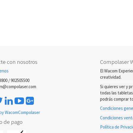
te con nosotros
Compolaser 
enos
El Wacom Experien
creatividad.
3800 / 902505500
m@compolaser.com
Si quieres ver y 
todas las tableta
podrás comprar to
Condiciones gener
by WacomCompolaser
Condiciones ven
o de pago
Política de Priva