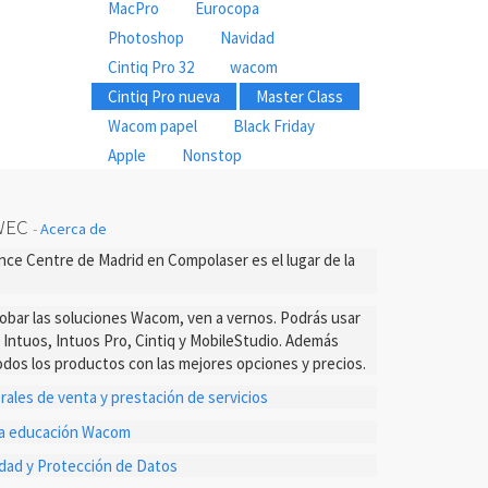
MacPro
Eurocopa
Photoshop
Navidad
Cintiq Pro 32
wacom
Cintiq Pro nueva
Master Class
Wacom papel
Black Friday
Apple
Nonstop
WEC
-
Acerca de
ce Centre de Madrid en Compolaser es el lugar de la
probar las soluciones Wacom, ven a vernos. Podrás usar
s Intuos, Intuos Pro, Cintiq y MobileStudio. Además
dos los productos con las mejores opciones y precios.
ales de venta y prestación de servicios
ta educación Wacom
cidad y Protección de Datos