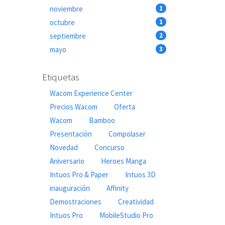
noviembre
1
octubre
1
septiembre
2
mayo
3
Etiquetas
Wacom Experience Center
Precios Wacom
Oferta
Wacom
Bamboo
Presentación
Compolaser
Novedad
Concurso
Aniversario
Heroes Manga
Intuos Pro & Paper
Intuos 3D
inauguración
Affinity
Demostraciones
Creatividad
Intuos Pro
MobileStudio Pro