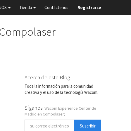
NOS
Tienda
Contáctenos
Registrarse
 Compolaser
Acerca de este Blog
Toda la información para la comunidad
creativa y el uso de la tecnología Wacom.
Síganos
: Wacom Experience Center de
:
Madrid en Compolaser
Suscribir