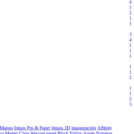
4
1
2
1
1
3
4
1
1
1
1
1
2
1
1
2
3
 Manga
Intuos Pro & Paper
Intuos 3D
inauguración
Affinity
va
Master Class
Wacom papel
Black Friday
Apple
Nonstop