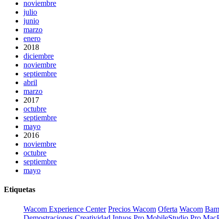
noviembre
julio
junio
marzo
enero
2018
diciembre
noviembre
septiembre
abril
marzo
2017
octubre
septiembre
mayo
2016
noviembre
octubre
septiembre
mayo
Etiquetas
Wacom Experience Center
Precios Wacom
Oferta
Wacom
Bam
Demostraciones
Creatividad
Intuos Pro
MobileStudio Pro
Mac