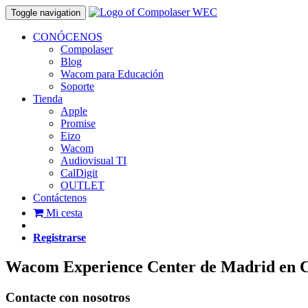
Toggle navigation
CONÓCENOS
Compolaser
Blog
Wacom para Educación
Soporte
Tienda
Apple
Promise
Eizo
Wacom
Audiovisual TI
CalDigit
OUTLET
Contáctenos
Mi cesta
Registrarse
Wacom Experience Center de Madrid en 
Contacte con nosotros