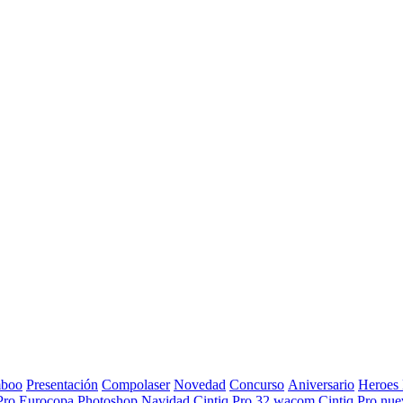
boo
Presentación
Compolaser
Novedad
Concurso
Aniversario
Heroes
Pro
Eurocopa
Photoshop
Navidad
Cintiq Pro 32
wacom
Cintiq Pro nue