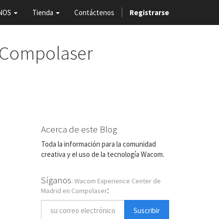
NOS
Tienda
Contáctenos
Registrarse
 Compolaser
Acerca de este Blog
Toda la información para la comunidad
creativa y el uso de la tecnología Wacom.
Síganos
: Wacom Experience Center de
:
Madrid en Compolaser
Suscribir