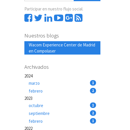
Participar en nuestro flujo social.
Nuestros blogs
Wacom Experience Center de Madrid
en Compolaser
Archivados
2024
marzo
1
febrero
2
2023
octubre
1
septiembre
2
febrero
1
2022