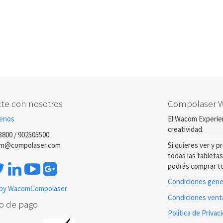
te con nosotros
Compolaser 
enos
El Wacom Experien
creatividad.
3800 / 902505500
m@compolaser.com
Si quieres ver y 
todas las tableta
podrás comprar to
Condiciones gener
by WacomCompolaser
Condiciones ven
o de pago
Política de Priva