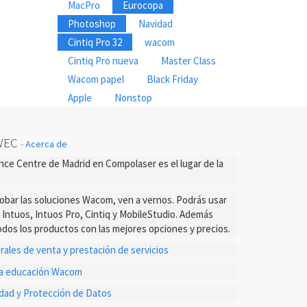
MacPro
Eurocopa
Photoshop
Navidad
Cintiq Pro 32
wacom
Cintiq Pro nueva
Master Class
Wacom papel
Black Friday
Apple
Nonstop
WEC
-
Acerca de
ce Centre de Madrid en Compolaser es el lugar de la
probar las soluciones Wacom, ven a vernos. Podrás usar
s Intuos, Intuos Pro, Cintiq y MobileStudio. Además
dos los productos con las mejores opciones y precios.
ales de venta y prestación de servicios
ta educación Wacom
cidad y Protección de Datos