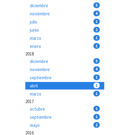
diciembre
3
noviembre
4
julio
1
junio
2
marzo
1
enero
1
2018
diciembre
3
noviembre
4
septiembre
1
abril
1
marzo
1
2017
octubre
1
septiembre
1
mayo
2
2016