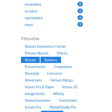
noviembre
1
octubre
1
septiembre
2
mayo
3
Etiquetas
Wacom Experience Center
Precios Wacom
Oferta
Wacom
Bamboo
Presentación
Compolaser
Novedad
Concurso
Aniversario
Heroes Manga
Intuos Pro & Paper
Intuos 3D
inauguración
Affinity
Demostraciones
Creatividad
Intuos Pro
MobileStudio Pro