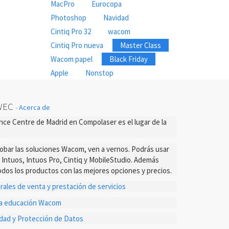
MacPro
Eurocopa
Photoshop
Navidad
Cintiq Pro 32
wacom
Cintiq Pro nueva
Master Class
Wacom papel
Black Friday
Apple
Nonstop
WEC
-
Acerca de
ce Centre de Madrid en Compolaser es el lugar de la
probar las soluciones Wacom, ven a vernos. Podrás usar
s Intuos, Intuos Pro, Cintiq y MobileStudio. Además
dos los productos con las mejores opciones y precios.
ales de venta y prestación de servicios
ta educación Wacom
cidad y Protección de Datos