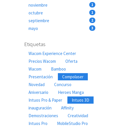
noviembre
1
octubre
1
septiembre
2
mayo
3
Etiquetas
Wacom Experience Center
Precios Wacom
Oferta
Wacom
Bamboo
Presentación
Compolaser
Novedad
Concurso
Aniversario
Heroes Manga
Intuos Pro & Paper
Intuos 3D
inauguración
Affinity
Demostraciones
Creatividad
Intuos Pro
MobileStudio Pro