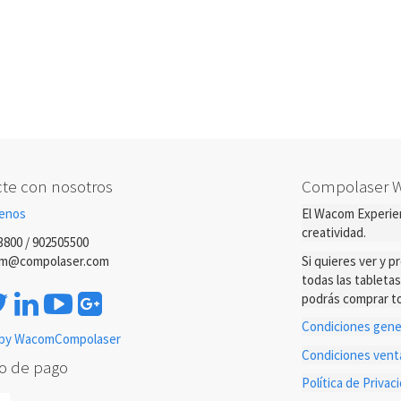
te con nosotros
Compolaser 
enos
El Wacom Experien
creatividad.
3800 / 902505500
m@compolaser.com
Si quieres ver y 
todas las tableta
podrás comprar to
Condiciones gener
by WacomCompolaser
Condiciones ven
o de pago
Política de Priva