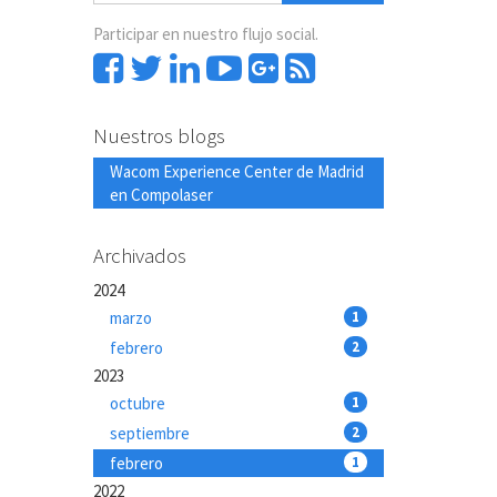
Participar en nuestro flujo social.
Nuestros blogs
Wacom Experience Center de Madrid
en Compolaser
Archivados
2024
marzo
1
febrero
2
2023
octubre
1
septiembre
2
febrero
1
2022