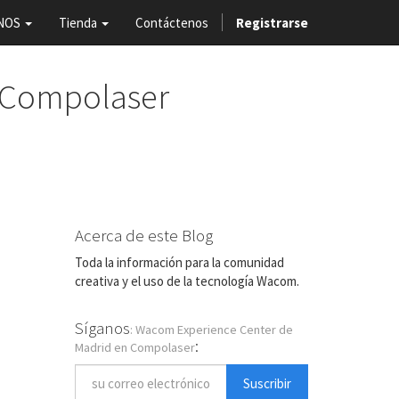
NOS
Tienda
Contáctenos
Registrarse
 Compolaser
Acerca de este Blog
Toda la información para la comunidad
creativa y el uso de la tecnología Wacom.
Síganos
: Wacom Experience Center de
:
Madrid en Compolaser
Suscribir