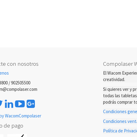
te con nosotros
Compolaser 
enos
El Wacom Experien
creatividad.
3800 / 902505500
m@compolaser.com
Si quieres ver y 
todas las tableta
podrás comprar to
Condiciones gener
by WacomCompolaser
Condiciones ven
o de pago
Política de Priva