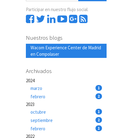
Participar en nuestro flujo social.
Nuestros blogs
Wacom Experience Center de Madrid
en Compolaser
Archivados
2024
marzo
1
febrero
2
2023
octubre
1
septiembre
2
febrero
1
2022