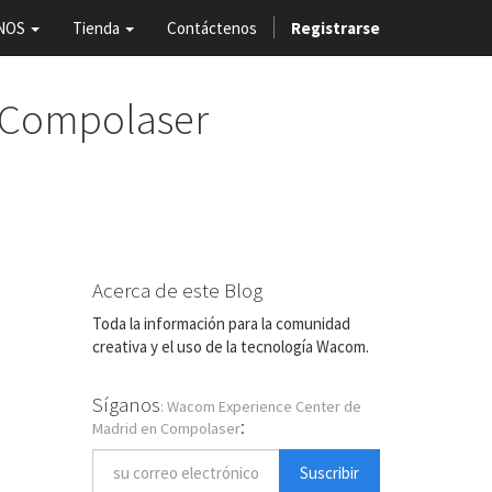
NOS
Tienda
Contáctenos
Registrarse
 Compolaser
Acerca de este Blog
Toda la información para la comunidad
creativa y el uso de la tecnología Wacom.
Síganos
: Wacom Experience Center de
:
Madrid en Compolaser
Suscribir