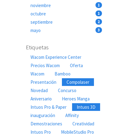
noviembre
1
octubre
1
septiembre
2
mayo
3
Etiquetas
Wacom Experience Center
Precios Wacom
Oferta
Wacom
Bamboo
Presentación
Compolaser
Novedad
Concurso
Aniversario
Heroes Manga
Intuos Pro & Paper
Intuos 3D
inauguración
Affinity
Demostraciones
Creatividad
Intuos Pro
MobileStudio Pro