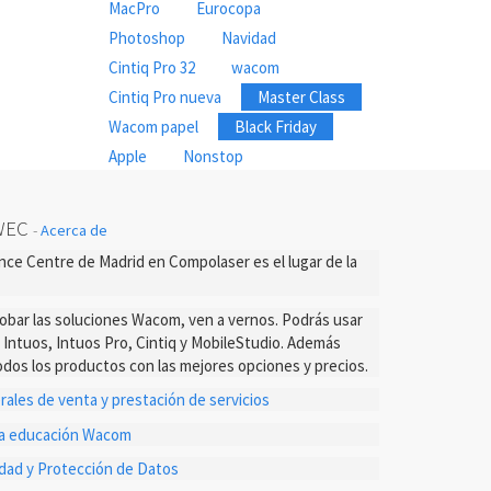
MacPro
Eurocopa
Photoshop
Navidad
Cintiq Pro 32
wacom
Cintiq Pro nueva
Master Class
Wacom papel
Black Friday
Apple
Nonstop
WEC
-
Acerca de
ce Centre de Madrid en Compolaser es el lugar de la
probar las soluciones Wacom, ven a vernos. Podrás usar
s Intuos, Intuos Pro, Cintiq y MobileStudio. Además
dos los productos con las mejores opciones y precios.
ales de venta y prestación de servicios
ta educación Wacom
cidad y Protección de Datos