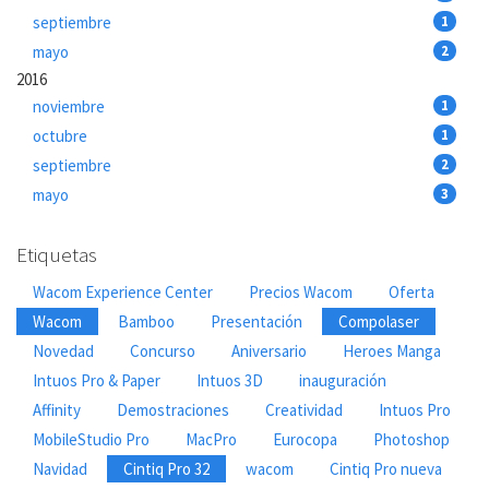
septiembre
1
mayo
2
2016
noviembre
1
octubre
1
septiembre
2
mayo
3
Etiquetas
Wacom Experience Center
Precios Wacom
Oferta
Wacom
Bamboo
Presentación
Compolaser
Novedad
Concurso
Aniversario
Heroes Manga
Intuos Pro & Paper
Intuos 3D
inauguración
Affinity
Demostraciones
Creatividad
Intuos Pro
MobileStudio Pro
MacPro
Eurocopa
Photoshop
Navidad
Cintiq Pro 32
wacom
Cintiq Pro nueva