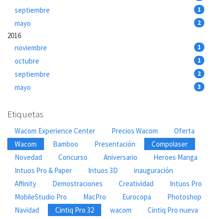
septiembre
1
mayo
2
2016
noviembre
1
octubre
1
septiembre
2
mayo
3
Etiquetas
Wacom Experience Center
Precios Wacom
Oferta
Wacom
Bamboo
Presentación
Compolaser
Novedad
Concurso
Aniversario
Heroes Manga
Intuos Pro & Paper
Intuos 3D
inauguración
Affinity
Demostraciones
Creatividad
Intuos Pro
MobileStudio Pro
MacPro
Eurocopa
Photoshop
Navidad
Cintiq Pro 32
wacom
Cintiq Pro nueva