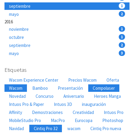
septiembre
1
mayo
2
2016
noviembre
1
octubre
1
septiembre
2
mayo
3
Etiquetas
Wacom Experience Center
Precios Wacom
Oferta
Wacom
Bamboo
Presentación
Compolaser
Novedad
Concurso
Aniversario
Heroes Manga
Intuos Pro & Paper
Intuos 3D
inauguración
Affinity
Demostraciones
Creatividad
Intuos Pro
MobileStudio Pro
MacPro
Eurocopa
Photoshop
Navidad
Cintiq Pro 32
wacom
Cintiq Pro nueva