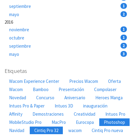
septiembre
1
mayo
2
2016
noviembre
1
octubre
1
septiembre
2
mayo
3
Etiquetas
Wacom Experience Center
Precios Wacom
Oferta
Wacom
Bamboo
Presentación
Compolaser
Novedad
Concurso
Aniversario
Heroes Manga
Intuos Pro & Paper
Intuos 3D
inauguración
Affinity
Demostraciones
Creatividad
Intuos Pro
MobileStudio Pro
MacPro
Eurocopa
Photoshop
Navidad
Cintiq Pro 32
wacom
Cintiq Pro nueva