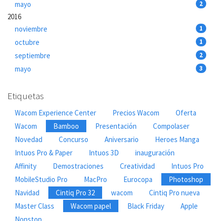
mayo
2
2016
noviembre
1
octubre
1
septiembre
2
mayo
3
Etiquetas
Wacom Experience Center
Precios Wacom
Oferta
Wacom
Bamboo
Presentación
Compolaser
Novedad
Concurso
Aniversario
Heroes Manga
Intuos Pro & Paper
Intuos 3D
inauguración
Affinity
Demostraciones
Creatividad
Intuos Pro
MobileStudio Pro
MacPro
Eurocopa
Photoshop
Navidad
Cintiq Pro 32
wacom
Cintiq Pro nueva
Master Class
Wacom papel
Black Friday
Apple
Nonstop