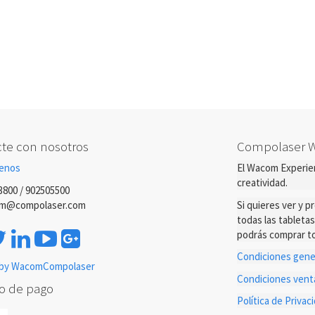
te con nosotros
Compolaser 
enos
El Wacom Experien
creatividad.
3800 / 902505500
m@compolaser.com
Si quieres ver y 
todas las tableta
podrás comprar to
Condiciones gener
by WacomCompolaser
Condiciones ven
o de pago
Política de Priva