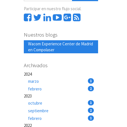
Participar en nuestro flujo social.
Nuestros blogs
Wacom Experience Center de Madrid
en Compolaser
Archivados
2024
marzo
1
febrero
2
2023
octubre
1
septiembre
2
febrero
1
2022