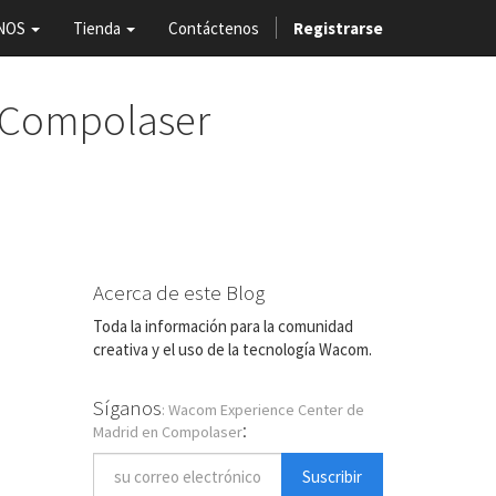
NOS
Tienda
Contáctenos
Registrarse
 Compolaser
Acerca de este Blog
Toda la información para la comunidad
creativa y el uso de la tecnología Wacom.
Síganos
: Wacom Experience Center de
:
Madrid en Compolaser
Suscribir