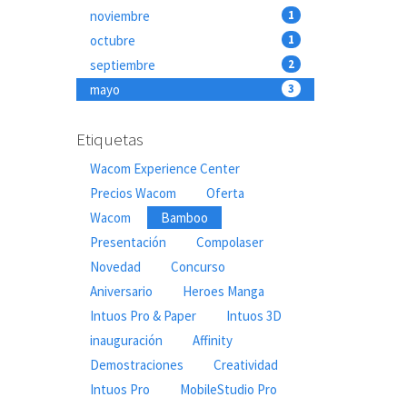
noviembre
1
octubre
1
septiembre
2
mayo
3
Etiquetas
Wacom Experience Center
Precios Wacom
Oferta
Wacom
Bamboo
Presentación
Compolaser
Novedad
Concurso
Aniversario
Heroes Manga
Intuos Pro & Paper
Intuos 3D
inauguración
Affinity
Demostraciones
Creatividad
Intuos Pro
MobileStudio Pro