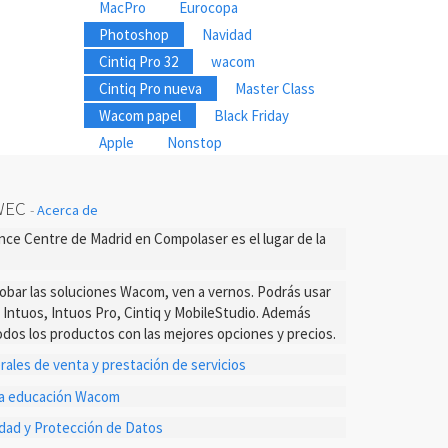
MacPro
Eurocopa
Photoshop
Navidad
Cintiq Pro 32
wacom
Cintiq Pro nueva
Master Class
Wacom papel
Black Friday
Apple
Nonstop
WEC
-
Acerca de
ce Centre de Madrid en Compolaser es el lugar de la
probar las soluciones Wacom, ven a vernos. Podrás usar
s Intuos, Intuos Pro, Cintiq y MobileStudio. Además
dos los productos con las mejores opciones y precios.
ales de venta y prestación de servicios
ta educación Wacom
cidad y Protección de Datos