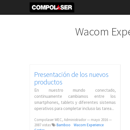
Wacom Expe
Presentación de los nuevos
productos
En nuestro mundo conectado,
continuamente cambiamos entre los
smartphones, tablets y diferentes sistemas
operativos para completar incluso las tarea...
Compolaser WEC, Administrador
—
mayo 2016
—
2087 vistas
Bamboo
Wacom Experience