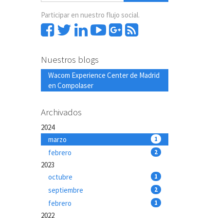
Participar en nuestro flujo social.
Nuestros blogs
Wacom Experience Center de Madrid
en Compolaser
Archivados
2024
marzo
1
febrero
2
2023
octubre
1
septiembre
2
febrero
1
2022