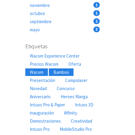
noviembre
1
octubre
1
septiembre
2
mayo
3
Etiquetas
Wacom Experience Center
Precios Wacom
Oferta
Wacom
Bamboo
Presentación
Compolaser
Novedad
Concurso
Aniversario
Heroes Manga
Intuos Pro & Paper
Intuos 3D
inauguración
Affinity
Demostraciones
Creatividad
Intuos Pro
MobileStudio Pro