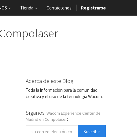
NOS
Tienda
Contáctenos
Registrarse
 Compolaser
Acerca de este Blog
Toda la información para la comunidad
creativa y el uso de la tecnología Wacom.
Síganos
: Wacom Experience Center de
:
Madrid en Compolaser
Suscribir