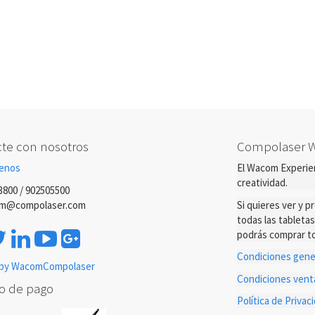
te con nosotros
Compolaser 
enos
El Wacom Experien
creatividad.
3800 / 902505500
m@compolaser.com
Si quieres ver y 
todas las tableta
podrás comprar to
Condiciones gener
by WacomCompolaser
Condiciones ven
o de pago
Política de Priva