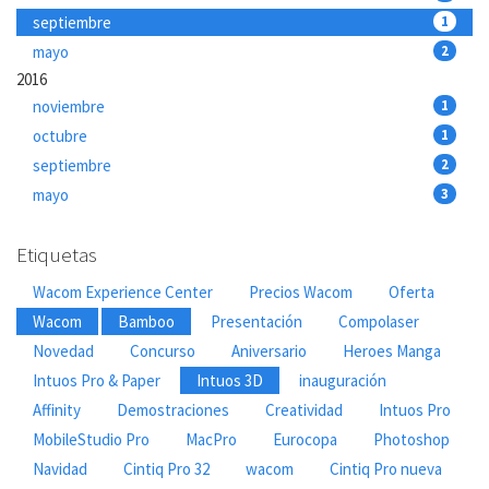
septiembre
1
mayo
2
2016
noviembre
1
octubre
1
septiembre
2
mayo
3
Etiquetas
Wacom Experience Center
Precios Wacom
Oferta
Wacom
Bamboo
Presentación
Compolaser
Novedad
Concurso
Aniversario
Heroes Manga
Intuos Pro & Paper
Intuos 3D
inauguración
Affinity
Demostraciones
Creatividad
Intuos Pro
MobileStudio Pro
MacPro
Eurocopa
Photoshop
Navidad
Cintiq Pro 32
wacom
Cintiq Pro nueva