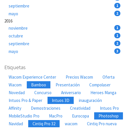
septiembre
1
mayo
2
2016
noviembre
1
octubre
1
septiembre
2
mayo
3
Etiquetas
Wacom Experience Center
Precios Wacom
Oferta
Wacom
Bamboo
Presentación
Compolaser
Novedad
Concurso
Aniversario
Heroes Manga
Intuos Pro & Paper
Intuos 3D
inauguración
Affinity
Demostraciones
Creatividad
Intuos Pro
MobileStudio Pro
MacPro
Eurocopa
Photoshop
Navidad
Cintiq Pro 32
wacom
Cintiq Pro nueva