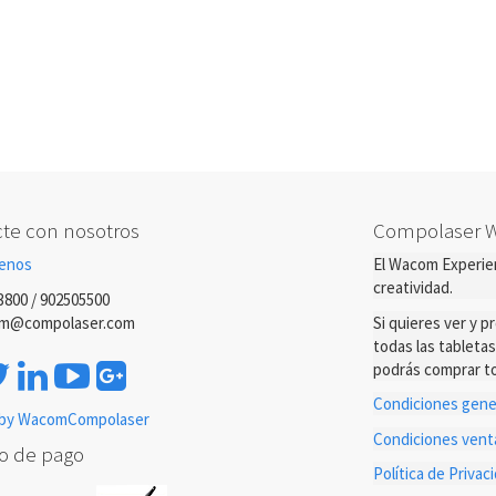
te con nosotros
Compolaser 
enos
El Wacom Experien
creatividad.
3800 / 902505500
m@compolaser.com
Si quieres ver y 
todas las tableta
podrás comprar to
Condiciones gener
by WacomCompolaser
Condiciones ven
o de pago
Política de Priva