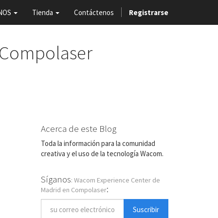
NOS
Tienda
Contáctenos
Registrarse
 Compolaser
Acerca de este Blog
Toda la información para la comunidad
creativa y el uso de la tecnología Wacom.
Síganos
: Wacom Experience Center de
:
Madrid en Compolaser
Suscribir