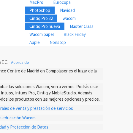
MacPro
Eurocopa
Photoshop
Navidad
Cintiq Pro 32
wacom
Cintiq Pro nueva
Master Class
Wacom papel
Black Friday
Apple
Nonstop
WEC
-
Acerca de
ce Centre de Madrid en Compolaser es el lugar de la
probar las soluciones Wacom, ven a vernos. Podrás usar
s Intuos, Intuos Pro, Cintiq y MobileStudio. Además
dos los productos con las mejores opciones y precios.
ales de venta y prestación de servicios
ta educación Wacom
cidad y Protección de Datos