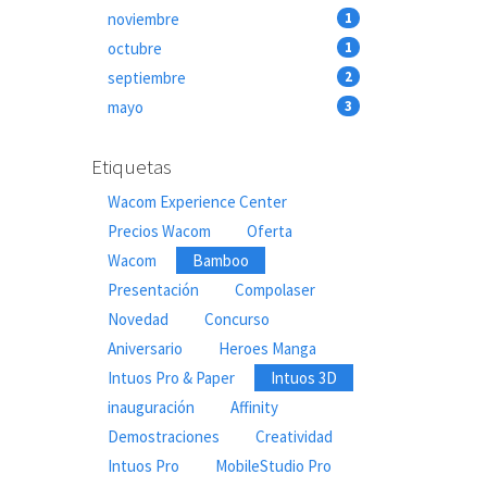
noviembre
1
octubre
1
septiembre
2
mayo
3
Etiquetas
Wacom Experience Center
Precios Wacom
Oferta
Wacom
Bamboo
Presentación
Compolaser
Novedad
Concurso
Aniversario
Heroes Manga
Intuos Pro & Paper
Intuos 3D
inauguración
Affinity
Demostraciones
Creatividad
Intuos Pro
MobileStudio Pro