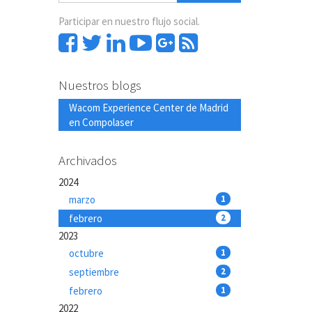
Participar en nuestro flujo social.
Nuestros blogs
Wacom Experience Center de Madrid
en Compolaser
Archivados
2024
marzo
1
febrero
2
2023
octubre
1
septiembre
2
febrero
1
2022