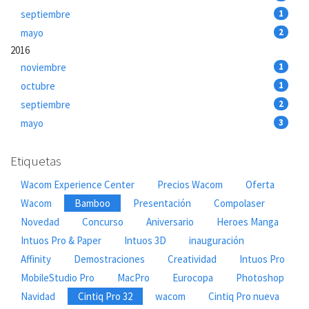
septiembre
1
mayo
2
2016
noviembre
1
octubre
1
septiembre
2
mayo
3
Etiquetas
Wacom Experience Center
Precios Wacom
Oferta
Wacom
Bamboo
Presentación
Compolaser
Novedad
Concurso
Aniversario
Heroes Manga
Intuos Pro & Paper
Intuos 3D
inauguración
Affinity
Demostraciones
Creatividad
Intuos Pro
MobileStudio Pro
MacPro
Eurocopa
Photoshop
Navidad
Cintiq Pro 32
wacom
Cintiq Pro nueva