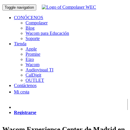
Toggle navigation
CONÓCENOS
Compolaser
Blog
Wacom para Educación
Soporte
Tienda
Apple
Promise
Eizo
Wacom
Audiovisual TI
CalDigit
OUTLET
Contáctenos
Mi cesta
Registrarse
Wacom Experience Center de Madrid en