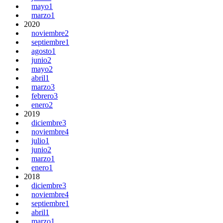
mayo
1
marzo
1
2020
noviembre
2
septiembre
1
agosto
1
junio
2
mayo
2
abril
1
marzo
3
febrero
3
enero
2
2019
diciembre
3
noviembre
4
julio
1
junio
2
marzo
1
enero
1
2018
diciembre
3
noviembre
4
septiembre
1
abril
1
marzo
1