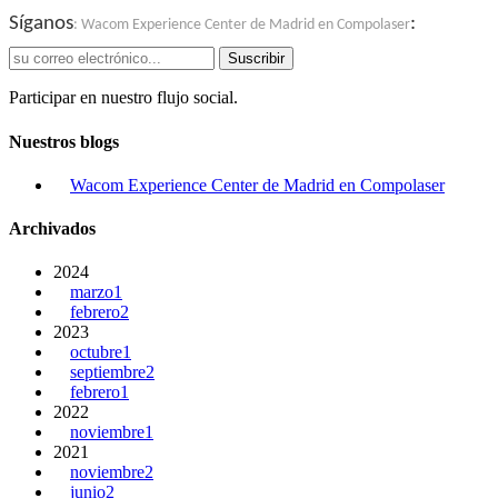
Síganos
:
: Wacom Experience Center de Madrid en Compolaser
Suscribir
Participar en nuestro flujo social.
Nuestros blogs
Wacom Experience Center de Madrid en Compolaser
Archivados
2024
marzo
1
febrero
2
2023
octubre
1
septiembre
2
febrero
1
2022
noviembre
1
2021
noviembre
2
junio
2