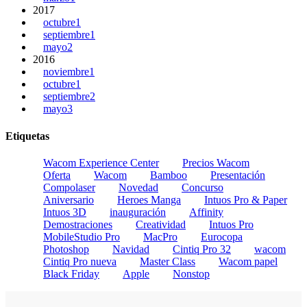
2017
octubre
1
septiembre
1
mayo
2
2016
noviembre
1
octubre
1
septiembre
2
mayo
3
Etiquetas
Wacom Experience Center
Precios Wacom
Oferta
Wacom
Bamboo
Presentación
Compolaser
Novedad
Concurso
Aniversario
Heroes Manga
Intuos Pro & Paper
Intuos 3D
inauguración
Affinity
Demostraciones
Creatividad
Intuos Pro
MobileStudio Pro
MacPro
Eurocopa
Photoshop
Navidad
Cintiq Pro 32
wacom
Cintiq Pro nueva
Master Class
Wacom papel
Black Friday
Apple
Nonstop