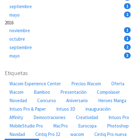
septiembre
1
mayo
2
2016
noviembre
1
octubre
1
septiembre
2
mayo
3
Etiquetas
Wacom Experience Center
Precios Wacom
Oferta
Wacom
Bamboo
Presentación
Compolaser
Novedad
Concurso
Aniversario
Heroes Manga
Intuos Pro & Paper
Intuos 3D
inauguración
Affinity
Demostraciones
Creatividad
Intuos Pro
MobileStudio Pro
MacPro
Eurocopa
Photoshop
Navidad
Cintiq Pro 32
wacom
Cintiq Pro nueva