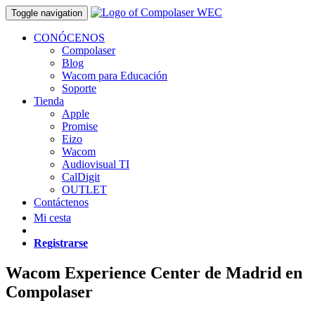
Toggle navigation
CONÓCENOS
Compolaser
Blog
Wacom para Educación
Soporte
Tienda
Apple
Promise
Eizo
Wacom
Audiovisual TI
CalDigit
OUTLET
Contáctenos
Mi cesta
Registrarse
Wacom Experience Center de Madrid en
Compolaser