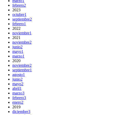
marzo
1
febrero
2
2023
octubre
1
septiembre
2
febrero
1
2022
noviembre
1
2021
noviembre
2
junio
2
mayo
1
marzo
1
2020
noviembre
2
septiembre
1
agosto
1
junio
2
mayo
2
abril
1
marzo
3
febrero
3
enero
2
2019
diciembre
3