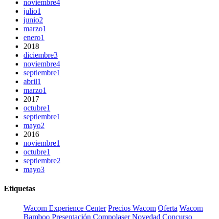
noviembre
4
julio
1
junio
2
marzo
1
enero
1
2018
diciembre
3
noviembre
4
septiembre
1
abril
1
marzo
1
2017
octubre
1
septiembre
1
mayo
2
2016
noviembre
1
octubre
1
septiembre
2
mayo
3
Etiquetas
Wacom Experience Center
Precios Wacom
Oferta
Wacom
Bamboo
Presentación
Compolaser
Novedad
Concurso