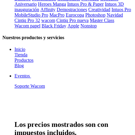
Aniversario
Heroes Manga
Intuos Pro & Paper
Intuos 3D
inauguración
Affinity
Demostraciones
Creatividad
Intuos Pro
MobileStudio Pro
MacPro
Eurocopa
Photoshop
Navidad
Cintiq Pro 32
wacom
Cintiq Pro nueva
Master Class
Wacom papel
Black Friday
Apple
Nonstop
Nuestros productos y servicios
Inicio
Tienda
Productos
Blog
Eventos
Soporte Wacom
Los precios mostrados son con
impuestos incluidos.