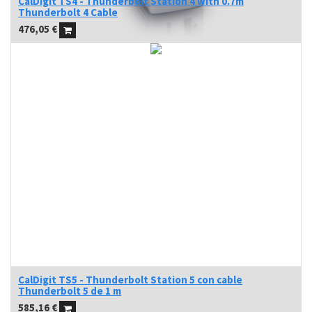
CalDigit TS4 - Thunderbolt Station 4 with 0.7m
Thunderbolt 4 Cable
476,05
€
CalDigit TS5 - Thunderbolt Station 5 con cable
Thunderbolt 5 de 1 m
585,16
€