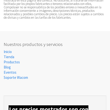
mostrada en esta página sea correcta. No obstante, al tratarse de información
facilitada por los propios fabricantes o terceros relacionados con ellos,
Compolaser no se responsabiliza de los posibles errores o inexactitudes en la
información concerniente a imágenes, descripciones técnicas, productos
relacionados y posibles cambios de precio. Los precios están sujetos a cambios
de divisas y cambios en las tarifas de los fabricantes.
Nuestros productos y servicios
Inicio
Tienda
Productos
Blog
Eventos
Soporte Wacom
Los precios mostrados son con