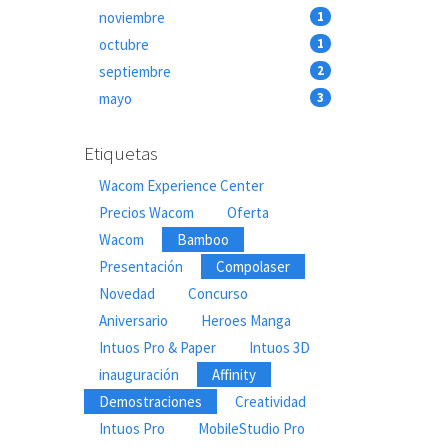
noviembre
1
octubre
1
septiembre
2
mayo
3
Etiquetas
Wacom Experience Center
Precios Wacom
Oferta
Wacom
Bamboo
Presentación
Compolaser
Novedad
Concurso
Aniversario
Heroes Manga
Intuos Pro & Paper
Intuos 3D
inauguración
Affinity
Demostraciones
Creatividad
Intuos Pro
MobileStudio Pro