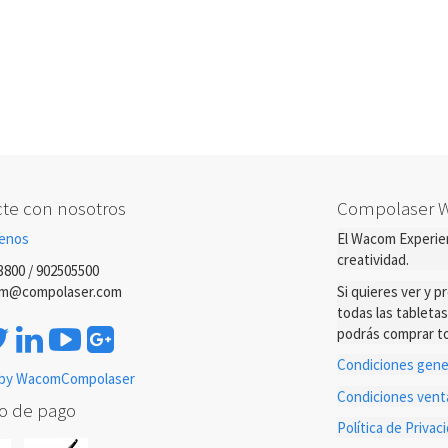
te con nosotros
Compolaser 
enos
El Wacom Experien
creatividad.
3800 / 902505500
m@compolaser.com
Si quieres ver y 
todas las tableta
podrás comprar to
Condiciones gener
by WacomCompolaser
Condiciones ven
o de pago
Política de Priva