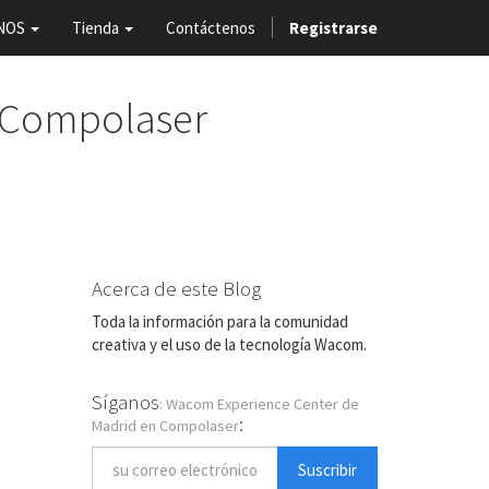
NOS
Tienda
Contáctenos
Registrarse
 Compolaser
Acerca de este Blog
Toda la información para la comunidad
creativa y el uso de la tecnología Wacom.
Síganos
: Wacom Experience Center de
:
Madrid en Compolaser
Suscribir