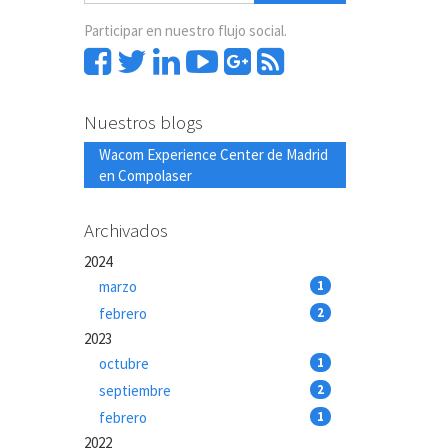
Participar en nuestro flujo social.
Nuestros blogs
Wacom Experience Center de Madrid
en Compolaser
Archivados
2024
marzo
1
febrero
2
2023
octubre
1
septiembre
2
febrero
1
2022