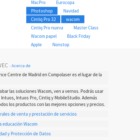
MacPro
Eurocopa
Photoshop
Navidad
Cintiq Pro 32
wacom
Cintiq Pro nueva
Master Class
Wacom papel
Black Friday
Apple
Nonstop
WEC
-
Acerca de
ce Centre de Madrid en Compolaser es el lugar de la
probar las soluciones Wacom, ven a vernos. Podrás usar
s Intuos, Intuos Pro, Cintiq y MobileStudio. Además
dos los productos con las mejores opciones y precios.
ales de venta y prestación de servicios
ta educación Wacom
cidad y Protección de Datos