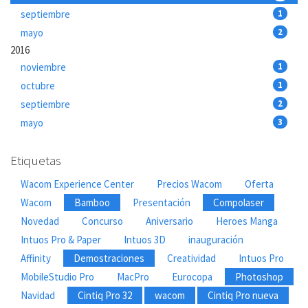
septiembre
1
mayo
2
2016
noviembre
1
octubre
1
septiembre
2
mayo
3
Etiquetas
Wacom Experience Center
Precios Wacom
Oferta
Wacom
Bamboo
Presentación
Compolaser
Novedad
Concurso
Aniversario
Heroes Manga
Intuos Pro & Paper
Intuos 3D
inauguración
Affinity
Demostraciones
Creatividad
Intuos Pro
MobileStudio Pro
MacPro
Eurocopa
Photoshop
Navidad
Cintiq Pro 32
wacom
Cintiq Pro nueva