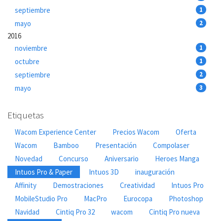
septiembre
1
mayo
2
2016
noviembre
1
octubre
1
septiembre
2
mayo
3
Etiquetas
Wacom Experience Center
Precios Wacom
Oferta
Wacom
Bamboo
Presentación
Compolaser
Novedad
Concurso
Aniversario
Heroes Manga
Intuos Pro & Paper
Intuos 3D
inauguración
Affinity
Demostraciones
Creatividad
Intuos Pro
MobileStudio Pro
MacPro
Eurocopa
Photoshop
Navidad
Cintiq Pro 32
wacom
Cintiq Pro nueva