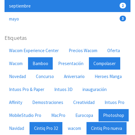
septiembre
2
mayo
3
Etiquetas
Wacom Experience Center
Precios Wacom
Oferta
Wacom
Bamboo
Presentación
Compolaser
Novedad
Concurso
Aniversario
Heroes Manga
Intuos Pro & Paper
Intuos 3D
inauguración
Affinity
Demostraciones
Creatividad
Intuos Pro
MobileStudio Pro
MacPro
Eurocopa
Photoshop
Navidad
Cintiq Pro 32
wacom
Cintiq Pro nueva