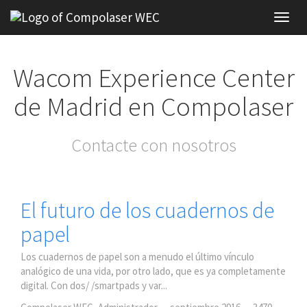
Toggl
navig
Wacom Experience Center
de Madrid en Compolaser
Contacte con nosotros
El futuro de los cuadernos de
papel
Los cuadernos de papel son a menudo el último vínculo
analógico de una vida, por otro lado, que es ya completamente
digital. Con dos/ /smartpads y var...