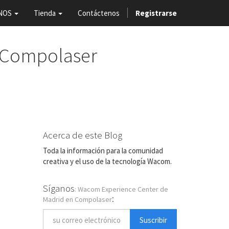
NOS
Tienda
Contáctenos
Registrarse
 Compolaser
Acerca de este Blog
Toda la información para la comunidad
creativa y el uso de la tecnología Wacom.
Síganos
: Wacom Experience Center de
:
Madrid en Compolaser
Suscribir