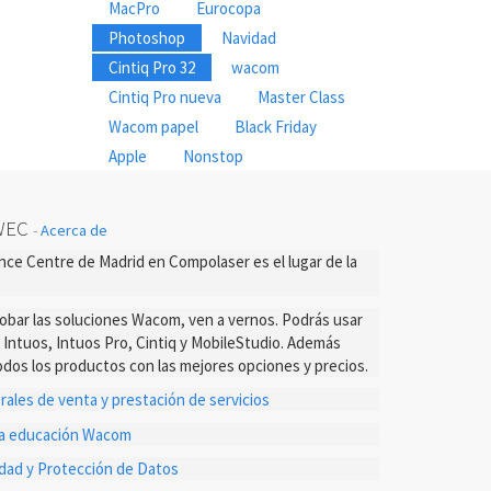
MacPro
Eurocopa
Photoshop
Navidad
Cintiq Pro 32
wacom
Cintiq Pro nueva
Master Class
Wacom papel
Black Friday
Apple
Nonstop
WEC
-
Acerca de
ce Centre de Madrid en Compolaser es el lugar de la
probar las soluciones Wacom, ven a vernos. Podrás usar
s Intuos, Intuos Pro, Cintiq y MobileStudio. Además
dos los productos con las mejores opciones y precios.
ales de venta y prestación de servicios
ta educación Wacom
cidad y Protección de Datos