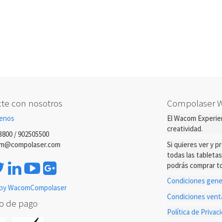
te con nosotros
Compolaser 
enos
El Wacom Experien
creatividad.
3800 / 902505500
m@compolaser.com
Si quieres ver y 
todas las tableta
podrás comprar to
Condiciones gener
by WacomCompolaser
Condiciones ven
o de pago
Política de Priva