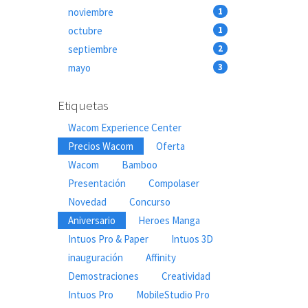
noviembre
1
octubre
1
septiembre
2
mayo
3
Etiquetas
Wacom Experience Center
Precios Wacom
Oferta
Wacom
Bamboo
Presentación
Compolaser
Novedad
Concurso
Aniversario
Heroes Manga
Intuos Pro & Paper
Intuos 3D
inauguración
Affinity
Demostraciones
Creatividad
Intuos Pro
MobileStudio Pro