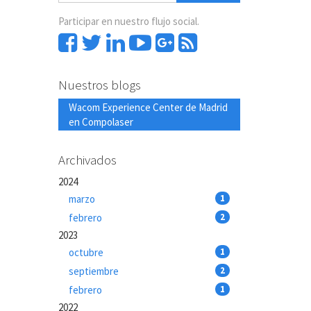
Participar en nuestro flujo social.
Nuestros blogs
Wacom Experience Center de Madrid
en Compolaser
Archivados
2024
marzo
1
febrero
2
2023
octubre
1
septiembre
2
febrero
1
2022