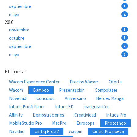
septiembre
1
mayo
2
2016
noviembre
1
octubre
1
septiembre
2
mayo
3
Etiquetas
Wacom Experience Center
Precios Wacom
Oferta
Wacom
Bamboo
Presentación
Compolaser
Novedad
Concurso
Aniversario
Heroes Manga
Intuos Pro & Paper
Intuos 3D
inauguración
Affinity
Demostraciones
Creatividad
Intuos Pro
MobileStudio Pro
MacPro
Eurocopa
Photoshop
Navidad
Cintiq Pro 32
wacom
Cintiq Pro nueva