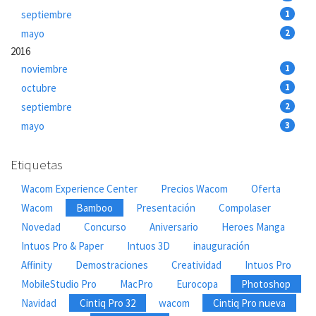
septiembre
1
mayo
2
2016
noviembre
1
octubre
1
septiembre
2
mayo
3
Etiquetas
Wacom Experience Center
Precios Wacom
Oferta
Wacom
Bamboo
Presentación
Compolaser
Novedad
Concurso
Aniversario
Heroes Manga
Intuos Pro & Paper
Intuos 3D
inauguración
Affinity
Demostraciones
Creatividad
Intuos Pro
MobileStudio Pro
MacPro
Eurocopa
Photoshop
Navidad
Cintiq Pro 32
wacom
Cintiq Pro nueva