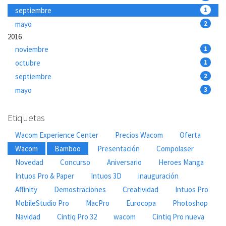
septiembre
1
mayo
2
2016
noviembre
1
octubre
1
septiembre
2
mayo
3
Etiquetas
Wacom Experience Center
Precios Wacom
Oferta
Wacom
Bamboo
Presentación
Compolaser
Novedad
Concurso
Aniversario
Heroes Manga
Intuos Pro & Paper
Intuos 3D
inauguración
Affinity
Demostraciones
Creatividad
Intuos Pro
MobileStudio Pro
MacPro
Eurocopa
Photoshop
Navidad
Cintiq Pro 32
wacom
Cintiq Pro nueva