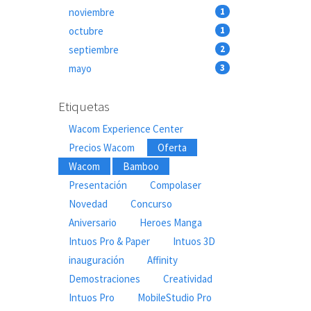
noviembre
1
octubre
1
septiembre
2
mayo
3
Etiquetas
Wacom Experience Center
Precios Wacom
Oferta
Wacom
Bamboo
Presentación
Compolaser
Novedad
Concurso
Aniversario
Heroes Manga
Intuos Pro & Paper
Intuos 3D
inauguración
Affinity
Demostraciones
Creatividad
Intuos Pro
MobileStudio Pro