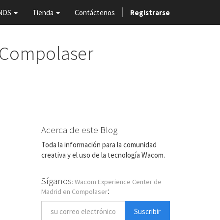
NOS
Tienda
Contáctenos
Registrarse
 Compolaser
Acerca de este Blog
Toda la información para la comunidad
creativa y el uso de la tecnología Wacom.
Síganos
: Wacom Experience Center de
:
Madrid en Compolaser
Suscribir