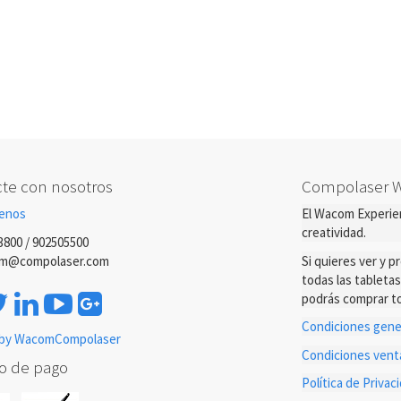
te con nosotros
Compolaser 
enos
El Wacom Experien
creatividad.
3800 / 902505500
m@compolaser.com
Si quieres ver y 
todas las tableta
podrás comprar to
Condiciones gener
by WacomCompolaser
Condiciones ven
o de pago
Política de Priva