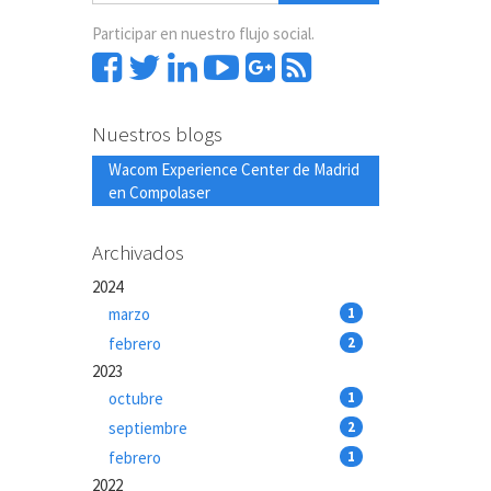
Participar en nuestro flujo social.
Nuestros blogs
Wacom Experience Center de Madrid
en Compolaser
Archivados
2024
marzo
1
febrero
2
2023
octubre
1
septiembre
2
febrero
1
2022