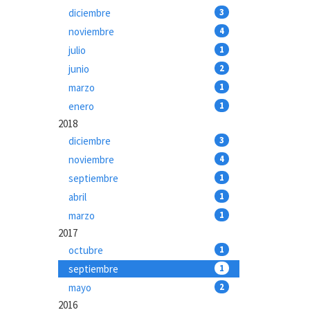
diciembre
3
noviembre
4
julio
1
junio
2
marzo
1
enero
1
2018
diciembre
3
noviembre
4
septiembre
1
abril
1
marzo
1
2017
octubre
1
septiembre
1
mayo
2
2016