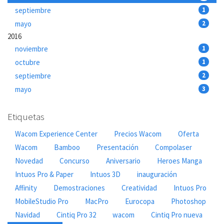
septiembre
1
mayo
2
2016
noviembre
1
octubre
1
septiembre
2
mayo
3
Etiquetas
Wacom Experience Center
Precios Wacom
Oferta
Wacom
Bamboo
Presentación
Compolaser
Novedad
Concurso
Aniversario
Heroes Manga
Intuos Pro & Paper
Intuos 3D
inauguración
Affinity
Demostraciones
Creatividad
Intuos Pro
MobileStudio Pro
MacPro
Eurocopa
Photoshop
Navidad
Cintiq Pro 32
wacom
Cintiq Pro nueva